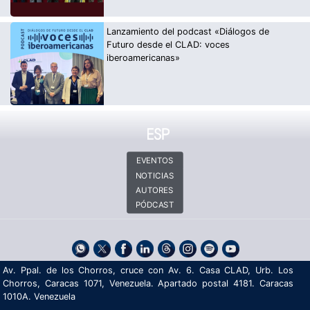
Lanzamiento del podcast «Diálogos de
Futuro desde el CLAD: voces
iberoamericanas»
EVENTOS
NOTICIAS
AUTORES
PÓDCAST
Av. Ppal. de los Chorros, cruce con Av. 6. Casa CLAD, Urb. Los
Chorros, Caracas 1071, Venezuela. Apartado postal 4181. Caracas
1010A. Venezuela