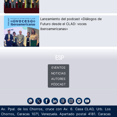
Lanzamiento del podcast «Diálogos de
Futuro desde el CLAD: voces
iberoamericanas»
EVENTOS
NOTICIAS
AUTORES
PÓDCAST
Av. Ppal. de los Chorros, cruce con Av. 6. Casa CLAD, Urb. Los
Chorros, Caracas 1071, Venezuela. Apartado postal 4181. Caracas