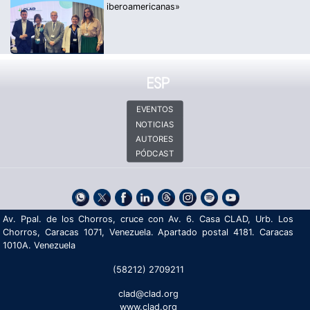
iberoamericanas»
EVENTOS
NOTICIAS
AUTORES
PÓDCAST
Av. Ppal. de los Chorros, cruce con Av. 6. Casa CLAD, Urb. Los
Chorros, Caracas 1071, Venezuela. Apartado postal 4181. Caracas
1010A. Venezuela
(58212) 2709211
clad@clad.org
www.clad.org