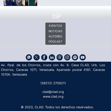
EVENTOS
NOTICIAS
AUTORES
PÓDCAST
Av. Ppal. de los Chorros, cruce con Av. 6. Casa CLAD, Urb. Los
Chorros, Caracas 1071, Venezuela. Apartado postal 4181. Caracas
1010A. Venezuela
(58212) 2709211
clad@clad.org
www.clad.org
© 2023, CLAD. Todos los derechos reservados.