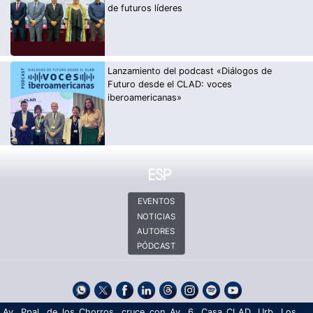
de futuros líderes
Lanzamiento del podcast «Diálogos de
Futuro desde el CLAD: voces
iberoamericanas»
EVENTOS
NOTICIAS
AUTORES
PÓDCAST
Av. Ppal. de los Chorros, cruce con Av. 6. Casa CLAD, Urb. Los