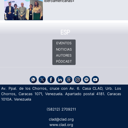
iberoamericanas»
EVENTOS
NOTICIAS
AUTORES
PÓDCAST
Av. Ppal. de los Chorros, cruce con Av. 6. Casa CLAD, Urb. Los
Chorros, Caracas 1071, Venezuela. Apartado postal 4181. Caracas
1010A. Venezuela
(58212) 2709211
clad@clad.org
www.clad.org