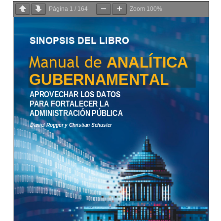
Página
1
/
164
Zoom
100%