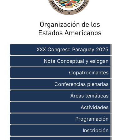
XXX Congreso Paraguay 2025
Nota Conceptual y eslogan
Copatrocinantes
Conferencias plenarias
Áreas temáticas
Actividades
Programación
Inscripción